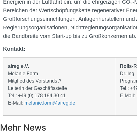
Energien in der Luftfahrt ein, um die ehrgeizigen CO₂-
Bereichen der Wertschöpfungskette regenerativer Energi
Großforschungseinrichtungen, Anlagenherstellern und An
Regierungsorganisationen, Nichtregierungsorganisatione
die Bandbreite vom Start-up bis zu Großkonzernen ab.
Kontakt:
aireg e.V.
Rolls-
Melanie Form
Dr.-Ing.
Mitglied des Vorstands //
Progra
Leiterin der Geschäftsstelle
Tel.: +
Tel.: +49 (0) 178 184 30 41
E-Mail:
E-Mail:
melanie.form@aireg.de
Mehr News