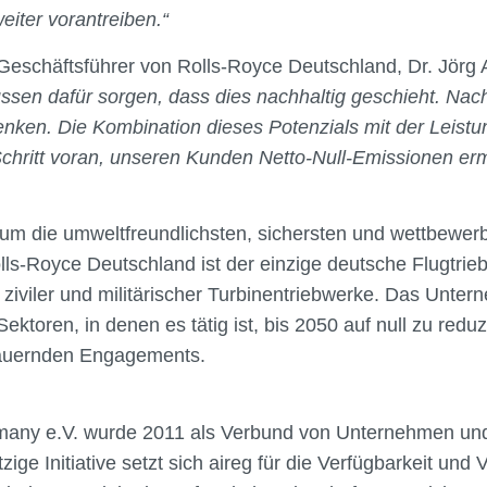
iter vorantreiben.“
 Geschäftsführer von Rolls-Royce Deutschland, Dr. Jörg 
müssen dafür sorgen, dass dies nachhaltig geschieht. Nac
enken. Die Kombination dieses Potenzials mit der Leistu
Schritt voran, unseren Kunden Netto-Null-Emissionen er
um die umweltfreundlichsten, sichersten und wettbewer
ls-Royce Deutschland ist der einzige deutsche Flugtrieb
ziviler und militärischer Turbinentriebwerke. Das Unte
Sektoren, in denen es tätig ist, bis 2050 auf null zu re
andauernden Engagements.
ermany e.V. wurde 2011 als Verbund von Unternehmen und
ge Initiative setzt sich aireg für die Verfügbarkeit un