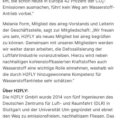
km, die schon heute in Europa 42 Prozent der CO
-
2
Emissionen ausmachen, führt kein Weg am Wasserstoff-
Antrieb vorbei.“
Melanie Form, Mitglied des aireg-Vorstands und Leiterin
der Geschäftsstelle, sagt zur Mitgliedschaft: „Wir freuen
uns sehr, H2FLY als neues Mitglied bei aireg begrüßen
zu können. Gemeinsam mit unseren Mitgliedern werden
wir weiter daran arbeiten, die Defossilisierung der
Luftfahrtindustrie voranzutreiben. Hierzu wird neben
nachhaltigen kohlenstoffbasierten Kraftstoffen auch
Wasserstoff eine wichtige Rolle einnehmen, weshalb wir
die durch H2FLY hinzugewonnene Kompetenz für
Wasserstoffantriebe sehr schätzen.“
Über H2FLY:
Die H2FLY GmbH wurde 2014 von fünf Ingenieuren des
Deutschen Zentrums für Luft- und Raumfahrt (DLR) in
Stuttgart und der Universität Ulm gegründet und ebnet
den Weg zu emissionsfreiem, nachhaltigem Fliegen. Das